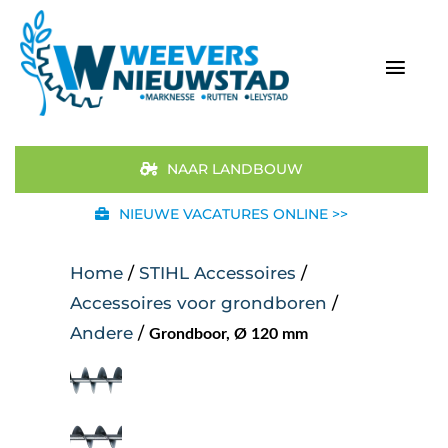
Ga
naar
inhoud
Togg
Navi
Home
NAAR LANDBOUW
Aanbod
NIEUWE VACATURES ONLINE >>
Merken
Home
/
STIHL Accessoires
/
Accessoires voor grondboren
/
STIHL
Andere
/
Grondboor, Ø 120 mm
Occasions
Werkplaats