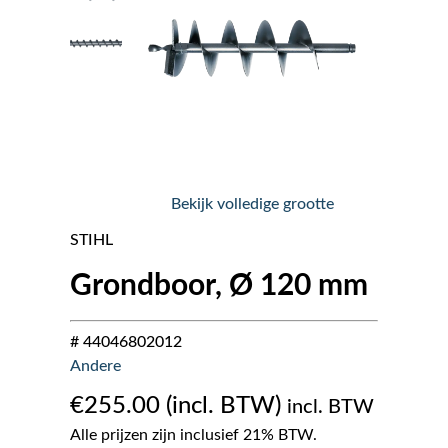
Nieuws
Over ons
Vacatures
Bekijk volledige grootte
Tuin & Park Contact
STIHL
Grondboor, Ø 120 mm
# 44046802012
Andere
€
255.00
incl. BTW
Alle prijzen zijn inclusief 21% BTW.