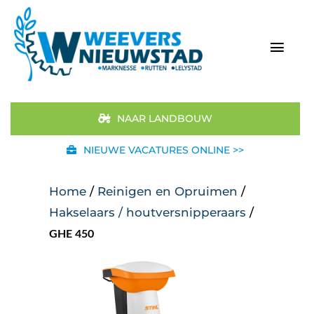
Ga
naar
inhoud
Togg
Navi
Home
NAAR LANDBOUW
Aanbod
NIEUWE VACATURES ONLINE >>
Merken
Home
/
Reinigen en Opruimen
/
Hakselaars / houtversnipperaars
/
STIHL
GHE 450
Occasions
Werkplaats