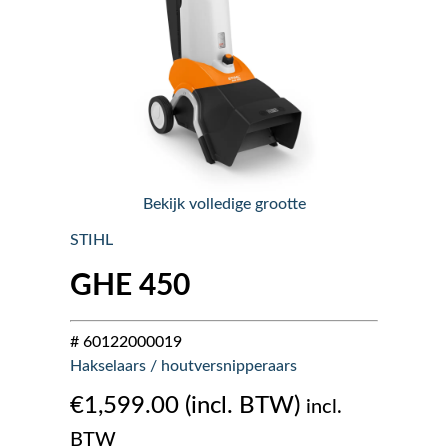
Nieuws
Over ons
Vacatures
Bekijk volledige grootte
Tuin & Park Contact
STIHL
GHE 450
# 60122000019
Hakselaars / houtversnipperaars
€
1,599.00
incl.
BTW