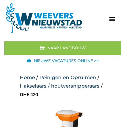
Ga
naar
inhoud
Togg
Navi
Home
NAAR LANDBOUW
Aanbod
NIEUWE VACATURES ONLINE >>
Merken
Home
/
Reinigen en Opruimen
/
Hakselaars / houtversnipperaars
/
STIHL
GHE 420
Occasions
Werkplaats