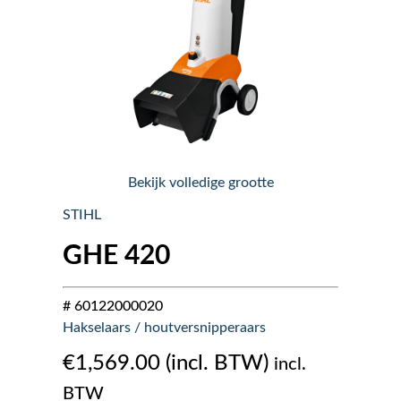
Nieuws
Over ons
Vacatures
Bekijk volledige grootte
Tuin & Park Contact
STIHL
GHE 420
# 60122000020
Hakselaars / houtversnipperaars
€
1,569.00
incl.
BTW