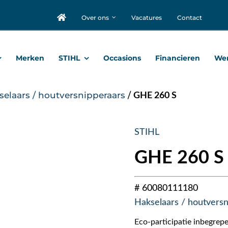
Over ons
Vacatures
Contact
Merken
STIHL
Occasions
Financieren
Wer
selaars / houtversnipperaars
/
GHE 260 S
STIHL
GHE 260 S
# 60080111180
Hakselaars / houtversn
Eco-participatie inbegrepe