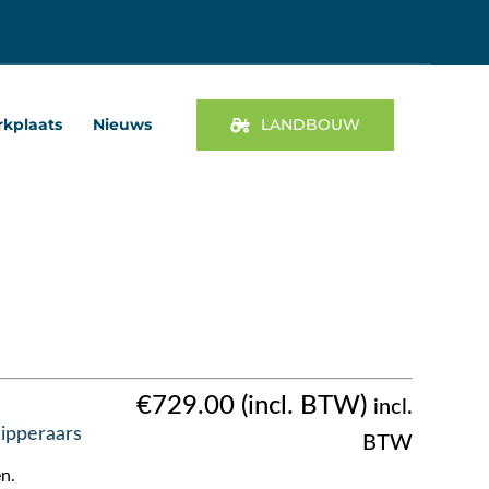
kplaats
Nieuws
LANDBOUW
€
729.00
incl.
ipperaars
BTW
n.