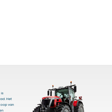
 is
ad. Het
rkoop van
gen