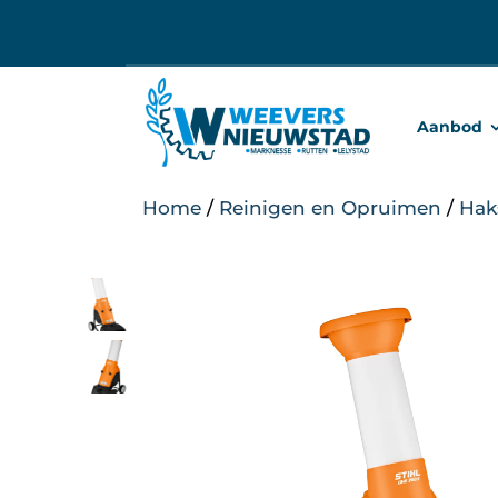
Ga
naar
inhoud
Aanbod
Home
/
Reinigen en Opruimen
/
Hak