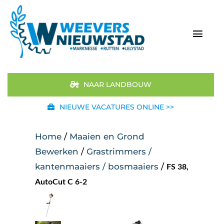
Ga
naar
inhoud
Togg
Navi
Home
NAAR LANDBOUW
Aanbod
NIEUWE VACATURES ONLINE >>
Merken
Home
/
Maaien en Grond
Bewerken
/
Grastrimmers /
STIHL
kantenmaaiers / bosmaaiers
/
FS 38,
AutoCut C 6-2
Occasions
Werkplaats