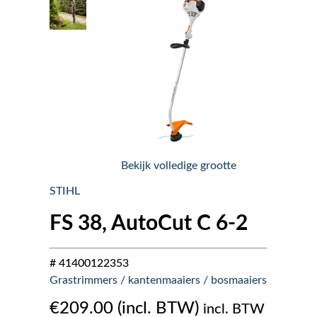
Nieuws
Over ons
Vacatures
Tuin & Park Contact
Bekijk volledige grootte
STIHL
FS 38, AutoCut C 6-2
# 41400122353
Grastrimmers / kantenmaaiers / bosmaaiers
€
209.00
incl. BTW