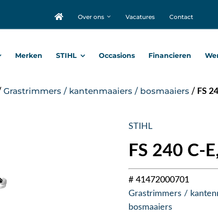
Over ons
Vacatures
Contact
Merken
STIHL
Occasions
Financieren
Wer
/
Grastrimmers / kantenmaaiers / bosmaaiers
/
FS 2
STIHL
FS 240 C-E
# 41472000701
Grastrimmers / kanten
bosmaaiers