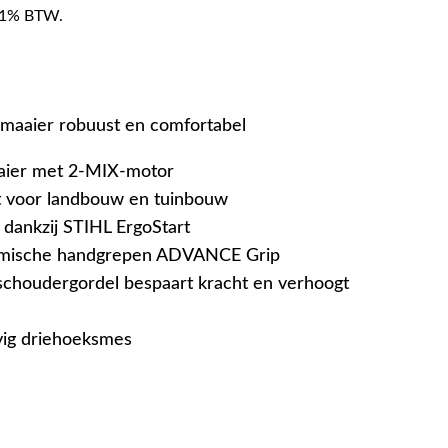
f 21% BTW.
maaier robuust en comfortabel
aaier met 2-MIX-motor
t voor landbouw en tuinbouw
 dankzij STIHL ErgoStart
omische handgrepen ADVANCE Grip
schoudergordel bespaart kracht en verhoogt
vig driehoeksmes