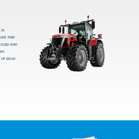
 is
ad. Het
rkoop van
gen
 of door