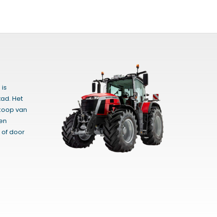
 is
ad. Het
rkoop van
gen
 of door