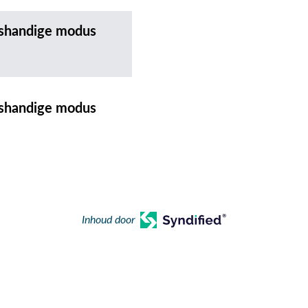
htshandige modus
htshandige modus
Inhoud door