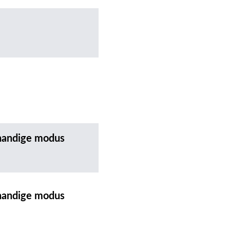
tshandige modus
tshandige modus