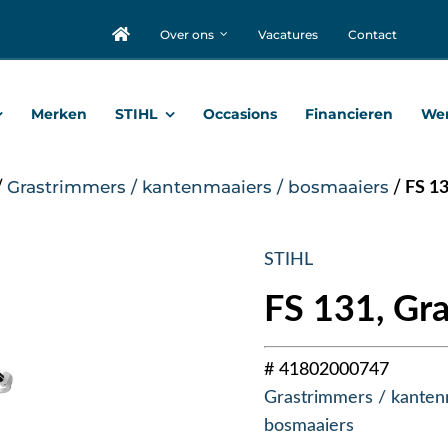
Over ons
Vacatures
Contact
Merken
STIHL
Occasions
Financieren
Wer
/
Grastrimmers / kantenmaaiers / bosmaaiers
/
FS 13
STIHL
FS 131, Gra
# 41802000747
Grastrimmers / kanten
bosmaaiers