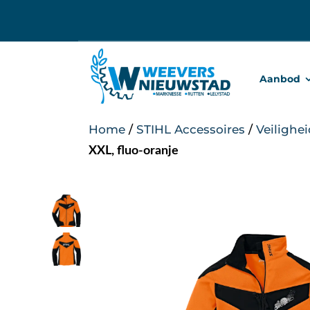
Ga
naar
inhoud
Aanbod
Home
/
STIHL Accessoires
/
Veilighe
XXL, fluo-oranje