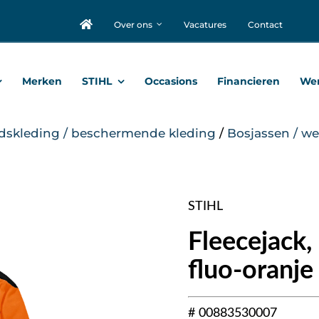
Over ons
Vacatures
Contact
Merken
STIHL
Occasions
Financieren
Wer
idskleding / beschermende kleding
/
Bosjassen / we
STIHL
Fleecejack
fluo-oranje
# 00883530007