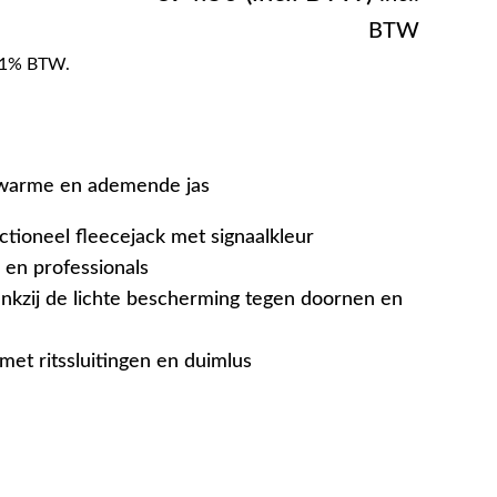
BTW
f 21% BTW.
warme en ademende jas
ctioneel fleecejack met signaalkleur
 en professionals
kzij de lichte bescherming tegen doornen en
met ritssluitingen en duimlus