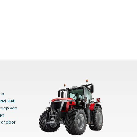
 is
ad. Het
rkoop van
gen
 of door