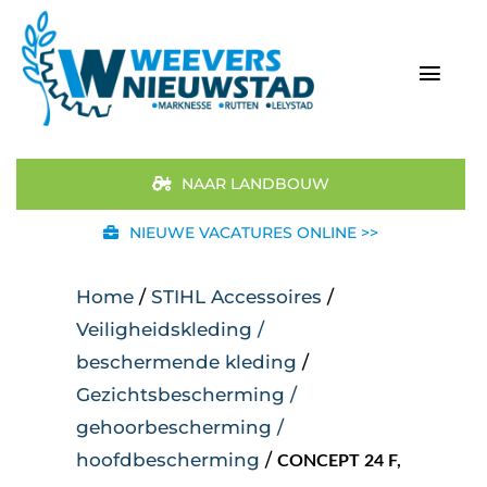
Ga
naar
inhoud
Togg
Navi
Home
NAAR LANDBOUW
Aanbod
NIEUWE VACATURES ONLINE >>
Merken
Home
/
STIHL Accessoires
/
Veiligheidskleding /
STIHL
beschermende kleding
/
Gezichtsbescherming /
Occasions
gehoorbescherming /
hoofdbescherming
/
Werkplaats
CONCEPT 24 F,