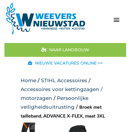
Ga
naar
inhoud
Togg
Navi
Home
NAAR LANDBOUW
Aanbod
NIEUWE VACATURES ONLINE >>
Merken
Home
/
STIHL Accessoires
/
Accessoires voor kettingzagen /
STIHL
motorzagen
/
Persoonlijke
veiligheidsuitrusting
/
Broek met
Occasions
tailleband, ADVANCE X-FLEX, maat 3XL
Werkplaats