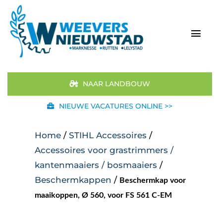
Ga
naar
inhoud
Togg
Navi
Home
NAAR LANDBOUW
Aanbod
NIEUWE VACATURES ONLINE >>
Merken
Home
/
STIHL Accessoires
/
Accessoires voor grastrimmers /
STIHL
kantenmaaiers / bosmaaiers
/
Beschermkappen
/
Beschermkap voor
Occasions
maaikoppen, Ø 560, voor FS 561 C-EM
Werkplaats