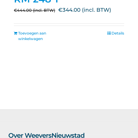
Oorspronkelijke
Huidige
€
344.00
€
444.00
prijs
prijs
was:
is:
Toevoegen aan
Details
€444.00.
€344.00.
winkelwagen
Over WeeversNieuwstad