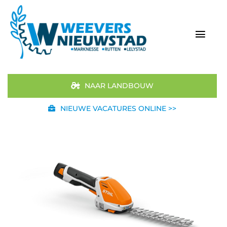
Ga
naar
inhoud
Togg
Navi
Home
NAAR LANDBOUW
Aanbod
NIEUWE VACATURES ONLINE >>
Merken
STIHL
Occasions
Werkplaats