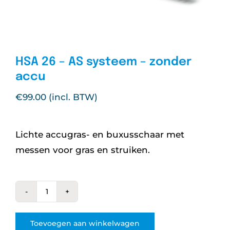
Nieuws
Over ons
HSA 26 – AS systeem – zonder
accu
Vacatures
€
99.00
Tuin & Park Contact
Lichte accugras- en buxusschaar met
messen voor gras en struiken.
HSA
26
Toevoegen aan winkelwagen
-