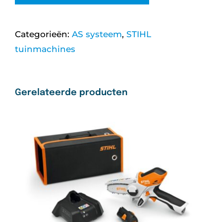
AS
systeem
Categorieën:
AS systeem
,
STIHL
-
tuinmachines
zonder
accu
aantal
Gerelateerde producten