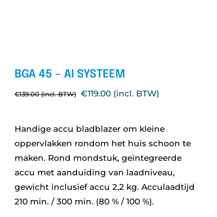
Nieuws
Over ons
BGA 45 – AI SYSTEEM
Vacatures
Oorspronkelijke
Huidige
€
119.00
€
139.00
Tuin & Park Contact
prijs
prijs
was:
is:
Handige accu bladblazer om kleine
€139.00.
€119.00.
oppervlakken rondom het huis schoon te
maken. Rond mondstuk, geïntegreerde
accu met aanduiding van laadniveau,
gewicht inclusief accu 2,2 kg. Acculaadtijd
210 min. / 300 min. (80 % / 100 %).