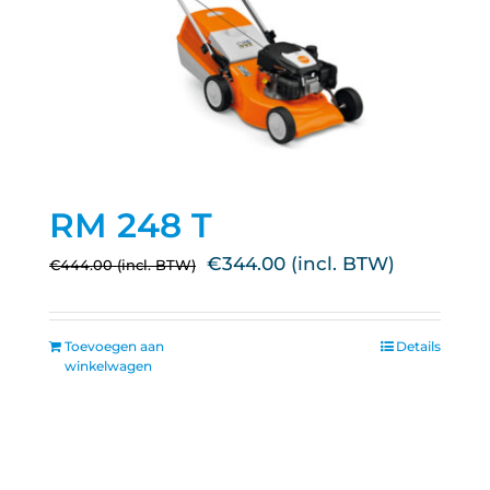
RM 248 T
Oorspronkelijke
Huidige
€
344.00
€
444.00
prijs
prijs
was:
is:
Toevoegen aan
Details
€444.00.
€344.00.
winkelwagen