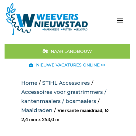
Ga
naar
inhoud
Togg
Navi
Home
NAAR LANDBOUW
Aanbod
NIEUWE VACATURES ONLINE >>
Merken
Home
/
STIHL Accessoires
/
Accessoires voor grastrimmers /
STIHL
kantenmaaiers / bosmaaiers
/
Maaidraden
/
Vierkante maaidraad, Ø
Occasions
2,4 mm x 253,0 m
Werkplaats