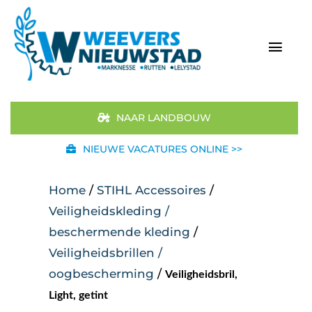
Ga
naar
inhoud
Togg
Navi
Home
NAAR LANDBOUW
Aanbod
NIEUWE VACATURES ONLINE >>
Merken
Home
/
STIHL Accessoires
/
Veiligheidskleding /
STIHL
beschermende kleding
/
Veiligheidsbrillen /
Occasions
oogbescherming
/
Veiligheidsbril,
Werkplaats
Light, getint