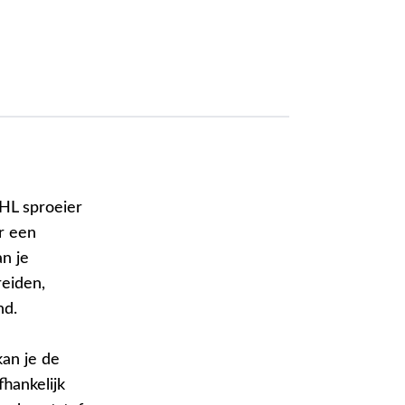
IHL sproeier
er een
an je
eiden,
nd.
kan je de
fhankelijk