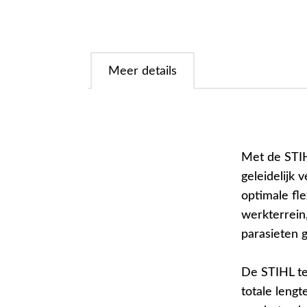
Meer details
Met de STIH
geleidelijk 
optimale fle
werkterrein
parasieten g
De STIHL tel
totale lengt