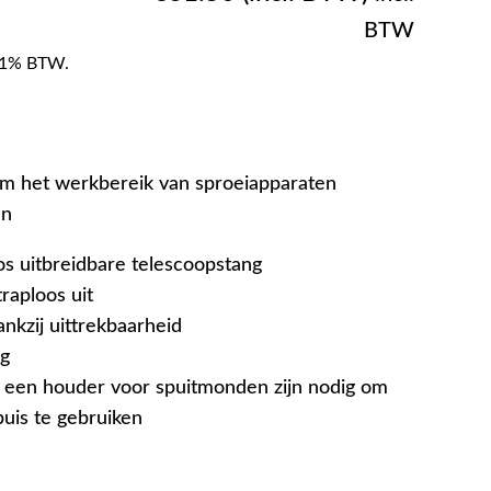
BTW
f 21% BTW.
om het werkbereik van sproeiapparaten
en
os uitbreidbare telescoopstang
traploos uit
ankzij uittrekbaarheid
ng
 een houder voor spuitmonden zijn nodig om
buis te gebruiken