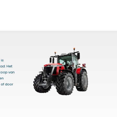
 is
ad. Het
rkoop van
gen
 of door