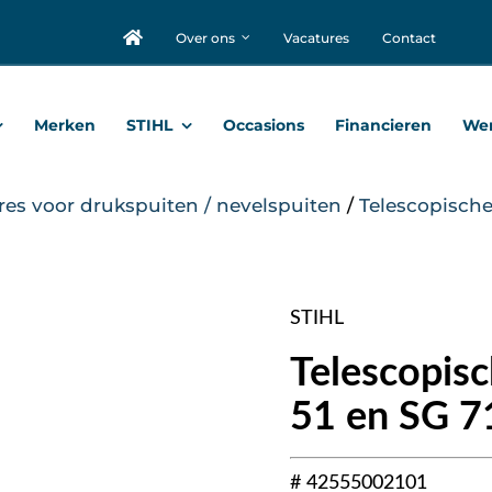
Over ons
Vacatures
Contact
Merken
STIHL
Occasions
Financieren
Wer
res voor drukspuiten / nevelspuiten
/
Telescopische
STIHL
Telescopisc
51 en SG 7
# 42555002101