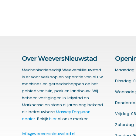
Over WeeversNieuwstad
Openin
Mechanisatiebedrijf WeeversNieuwstad
Maandag: 
is er voor verkoop en reparatie van al uw
Dinsdag: 0
machines en gereedschappen op het
gebied van tuin, park en landbouw. Wij
Woensdag:
hebben vestigingen in Lelystad en
Donderdag:
Marknesse en staan al jarenlang bekend
als betrouwbare
Massey Ferguson
Vrijdag: 08
dealer
. Bekijk
hier
al onze merken.
Zaterdag: 
info@weeversnieuwstad.nl
Zondag: G