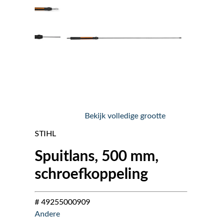
Nieuws
Over ons
Vacatures
Tuin & Park Contact
Bekijk volledige grootte
STIHL
Spuitlans, 500 mm,
schroefkoppeling
# 49255000909
Andere