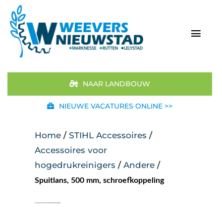
Ga
naar
inhoud
Togg
Navi
Home
NAAR LANDBOUW
Aanbod
NIEUWE VACATURES ONLINE >>
Merken
Home
/
STIHL Accessoires
/
Accessoires voor
STIHL
hogedrukreinigers
/
Andere
/
Spuitlans, 500 mm, schroefkoppeling
Occasions
Werkplaats