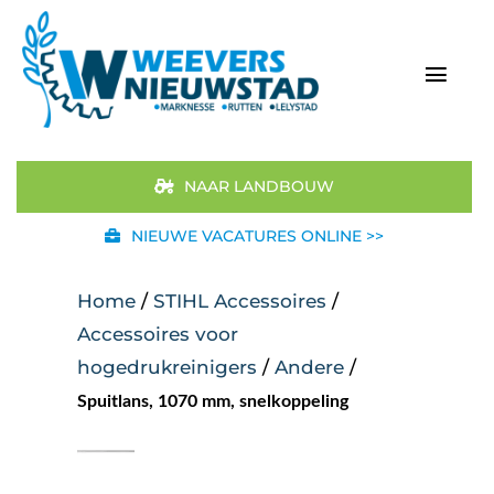
Ga
naar
inhoud
Togg
Navi
Home
NAAR LANDBOUW
Aanbod
NIEUWE VACATURES ONLINE >>
Merken
Home
/
STIHL Accessoires
/
Accessoires voor
STIHL
hogedrukreinigers
/
Andere
/
Spuitlans, 1070 mm, snelkoppeling
Occasions
Werkplaats