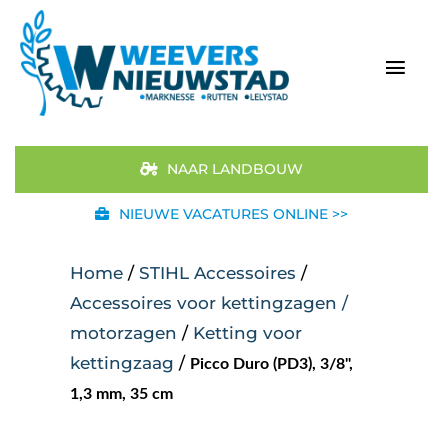
Ga
naar
inhoud
Togg
Navi
Home
NAAR LANDBOUW
Aanbod
NIEUWE VACATURES ONLINE >>
Merken
Home
/
STIHL Accessoires
/
Accessoires voor kettingzagen /
STIHL
motorzagen
/
Ketting voor
kettingzaag
/
Picco Duro (PD3), 3/8",
Occasions
1,3 mm, 35 cm
Werkplaats