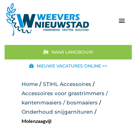
Ga
naar
inhoud
Togg
Navi
Home
NAAR LANDBOUW
Aanbod
NIEUWE VACATURES ONLINE >>
Merken
Home
/
STIHL Accessoires
/
Accessoires voor grastrimmers /
STIHL
kantenmaaiers / bosmaaiers
/
Onderhoud snijgarnituren
/
Occasions
Molenzaagvijl
Werkplaats