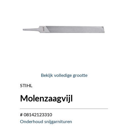
Nieuws
Over ons
Vacatures
Tuin & Park Contact
Bekijk volledige grootte
STIHL
Molenzaagvijl
# 08142123310
Onderhoud snijgarnituren