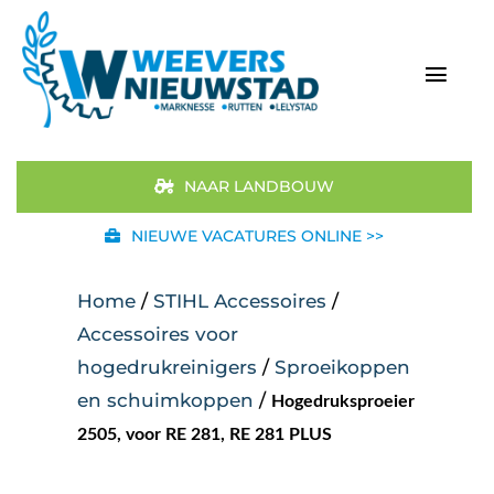
Ga
naar
inhoud
Togg
Navi
Home
NAAR LANDBOUW
Aanbod
NIEUWE VACATURES ONLINE >>
Merken
Home
/
STIHL Accessoires
/
Accessoires voor
STIHL
hogedrukreinigers
/
Sproeikoppen
en schuimkoppen
/
Hogedruksproeier
Occasions
2505, voor RE 281, RE 281 PLUS
Werkplaats