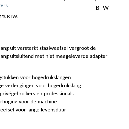
ters
BTW
f 21% BTW.
ang uit versterkt staalweefsel vergroot de
slang uitsluitend met niet meegeleverde adapter
ngstukken voor hogedrukslangen
ige verlengingen voor hogedrukslang
privégebruikers en professionals
erhoging voor de machine
weefsel voor lange levensduur