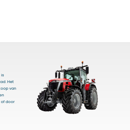
 is
ad. Het
rkoop van
gen
 of door