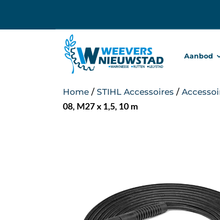
Ga
naar
inhoud
Aanbod
Home
/
STIHL Accessoires
/
Accessoi
08, M27 x 1,5, 10 m