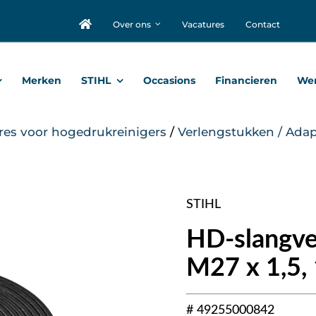
Over ons
Vacatures
Contact
Merken
STIHL
Occasions
Financieren
Wer
res voor hogedrukreinigers
/
Verlengstukken / Adap
STIHL
HD-slangver
M27 x 1,5,
# 49255000842