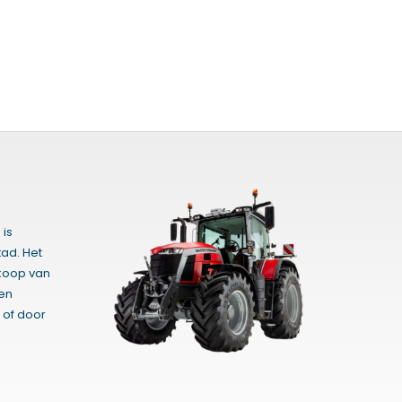
 is
ad. Het
rkoop van
gen
 of door