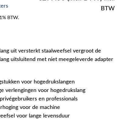
ters
BTW
f 21% BTW.
ang uit versterkt staalweefsel vergroot de
slang uitsluitend met niet meegeleverde adapter
ngstukken voor hogedrukslangen
ige verlengingen voor hogedrukslang
privégebruikers en professionals
erhoging voor de machine
weefsel voor lange levensduur