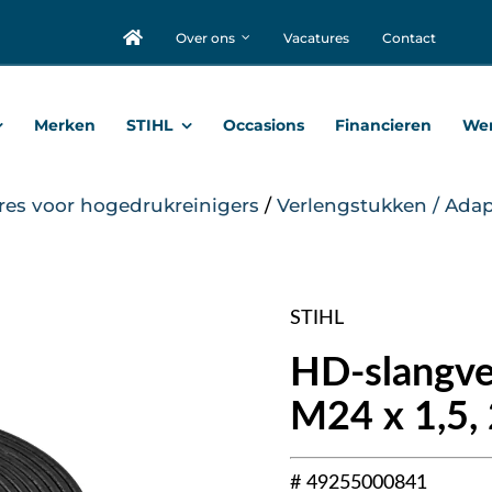
Over ons
Vacatures
Contact
Merken
STIHL
Occasions
Financieren
Wer
res voor hogedrukreinigers
/
Verlengstukken / Adap
STIHL
HD-slangver
M24 x 1,5,
# 49255000841