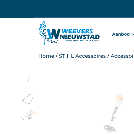
Ga
naar
inhoud
Aanbod
Home
/
STIHL Accessoires
/
Accessoi