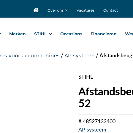
Over ons
Vacatures
Contact
Merken
STIHL
Occasions
Financieren
Wer
res voor accumachines
/
AP systeem
/
Afstandsbeuge
STIHL
Afstandsbeu
52
# 48527133400
AP systeem