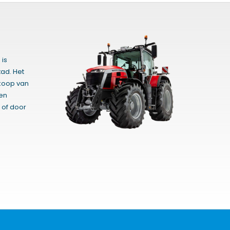
 is
ad. Het
rkoop van
gen
 of door