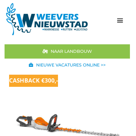
Ga
naar
inhoud
Togg
Navi
Home
NAAR LANDBOUW
Aanbod
NIEUWE VACATURES ONLINE >>
Merken
CASHBACK €300,-
STIHL
Occasions
Werkplaats