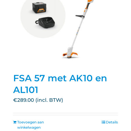
FSA 57 met AK10 en
AL101
€
289.00
Toevoegen aan
Details
winkelwagen