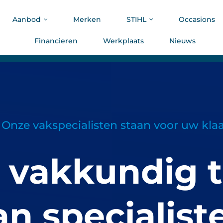
Aanbod
Merken
STIHL
Occasions
Financieren
Werkplaats
Nieuws
Onze vakspecialisten staan voor uw kla
 vakkundig 
an specialist