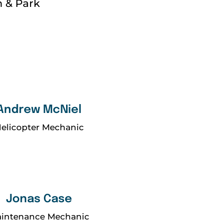
n & Park
Andrew McNiel
elicopter Mechanic
Jonas Case
intenance Mechanic