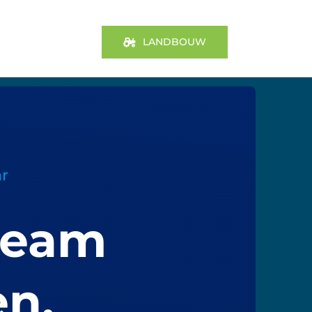
LANDBOUW
ar
team
en.