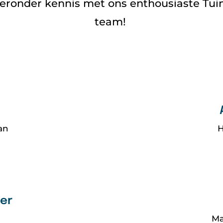
eronder kennis met ons enthousiaste Tui
team!
n
an
H
er
Ma