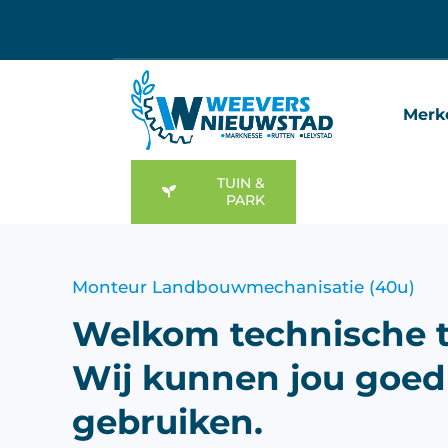
Ga
naar
inhoud
Merk
TUIN &
PARK
Monteur Landbouwmechanisatie (40u)
Welkom technische t
Wij kunnen jou goed
gebruiken.