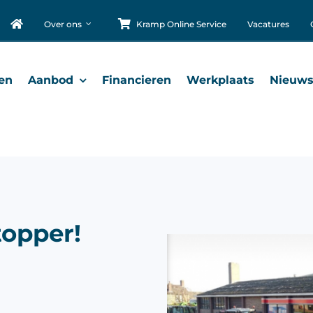
Over ons
Kramp Online Service
Vacatures
en
Aanbod
Financieren
Werkplaats
Nieuw
opper!