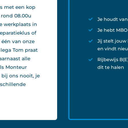
’s met een kop
je rond 08.00u
Je houdt va
e werkplaats in
Je hebt MBO
eparatieklus of
Jij stelt jou
m één van onze
en vindt nie
llega Tom praat
aarnaast alle
Rijbewijs B(E)
Als Monteur
dit te halen
ij ons nooit, je
rschillende