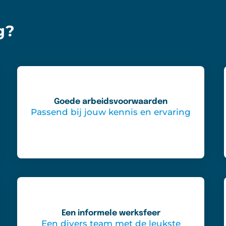
g?
Goede arbeidsvoorwaarden
Passend bij jouw kennis en ervaring
Een informele werksfeer
Een divers team met de leukste