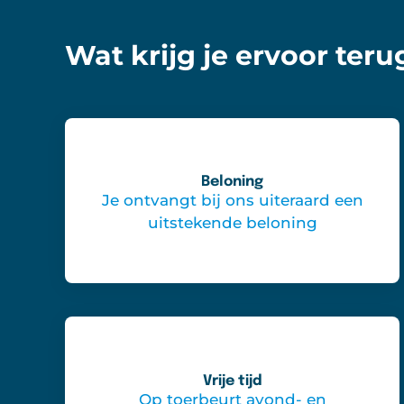
Wat krijg je ervoor teru
Beloning
Je ontvangt bij ons uiteraard een
uitstekende beloning
Vrije tijd
Op toerbeurt avond- en