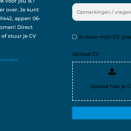
k voor jou is?
er over. Je kunt
01442, appen 06-
komen! Direct
 of stuur je CV
Ik stuur mijn CV gra
Upload CV
wstad.nl.
Upload hier je 