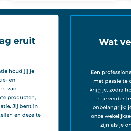
ag eruit
Wat ve
e houd jij je
Een professione
tie- en
met passie te 
en van
krijg je, zodra h
te producten,
en je verder t
tie. Jij bent in
onbelangrijk: 
ellen en deze te
onze wekelijkse
zijn als je 