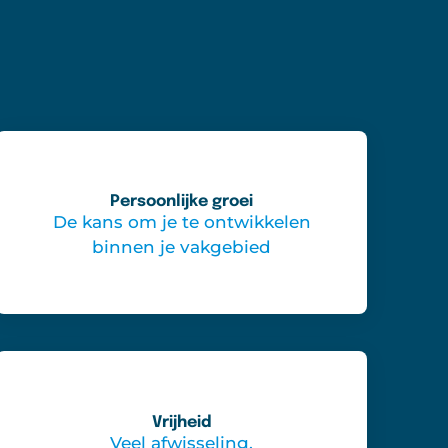
Persoonlijke groei
De kans om je te ontwikkelen
binnen je vakgebied
Vrijheid
Veel afwisseling,