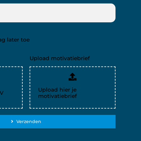
ag later toe
Upload motivatiebrief
Upload hier je
CV
motivatiebrief
Verzenden