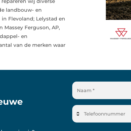
repareren wij diverse
de landbouw- en
s in Flevoland; Lelystad en
an Massey Ferguson, AP,
rdappel- en
aantal van de merken waar
ieuwe