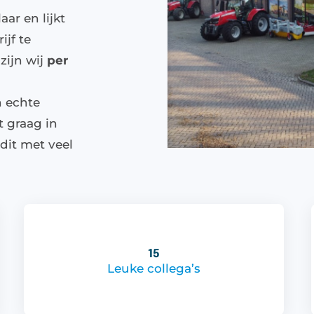
aar en lijkt
ijf te
zijn wij
per
n echte
t graag in
dit met veel
15
Leuke collega’s