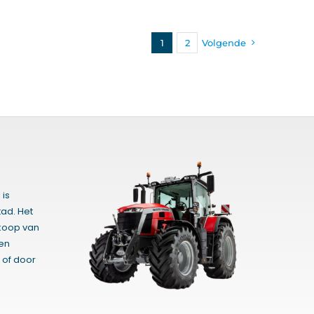
1
2
Volgende
 is
ad. Het
rkoop van
gen
 of door