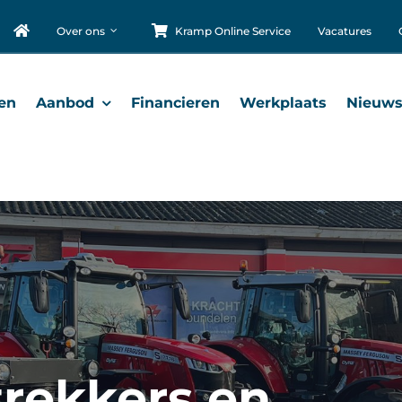
Over ons
Kramp Online Service
Vacatures
en
Aanbod
Financieren
Werkplaats
Nieuw
trekkers en