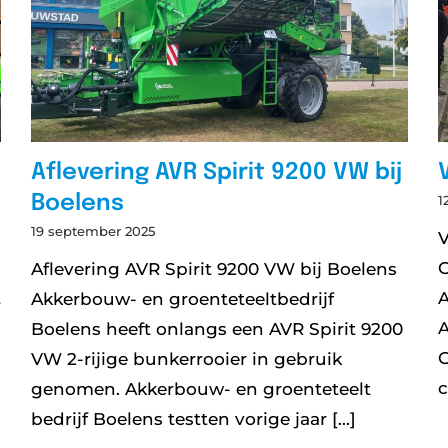
Aflevering AVR Spirit 9200 VW bij
Boelens
1
19 september 2025
V
Aflevering AVR Spirit 9200 VW bij Boelens
t
A
Akkerbouw- en groenteteeltbedrijf
A
Boelens heeft onlangs een AVR Spirit 9200
G
VW 2-rijige bunkerrooier in gebruik
c
genomen. Akkerbouw- en groenteteelt
bedrijf Boelens testten vorige jaar [...]