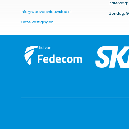
Zaterdag: 
info@weeversnieuwstad.nl
Zondag: G
Onze vestigingen