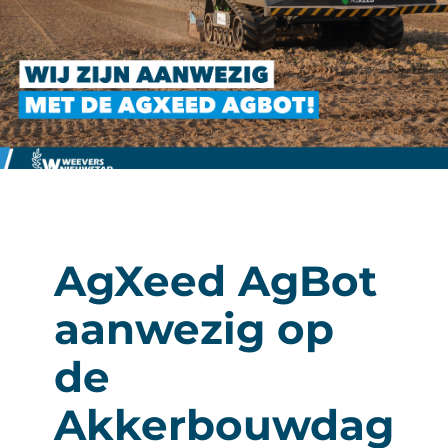
Over ons
Vacatures
Kramp Online Service
Contact
AgXeed AgBot
aanwezig op
de
Akkerbouwdag