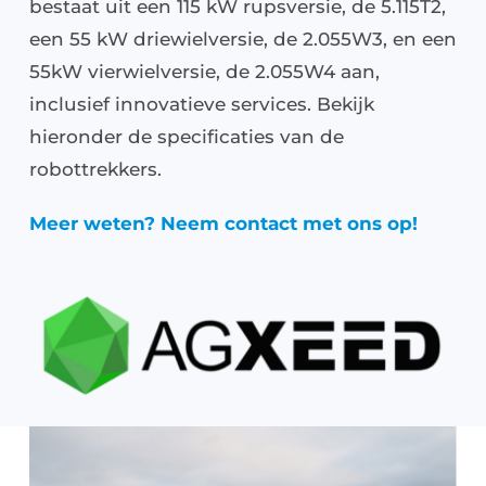
bestaat uit een 115 kW rupsversie, de 5.115T2,
Over ons
een 55 kW driewielversie, de 2.055W3, en een
55kW vierwielversie, de 2.055W4 aan,
Vacatures
inclusief innovatieve services. Bekijk
hieronder de specificaties van de
Kramp Online Service
robottrekkers.
Contact
Meer weten? Neem contact met ons op!