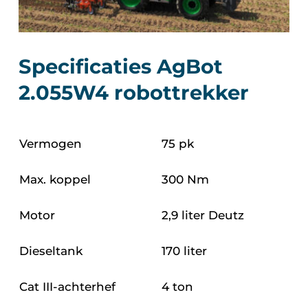
Specificaties AgBot
2.055W4 robottrekker
Vermogen
75 pk
Max. koppel
300 Nm
Motor
2,9 liter Deutz
Dieseltank
170 liter
Cat III-achterhef
4 ton