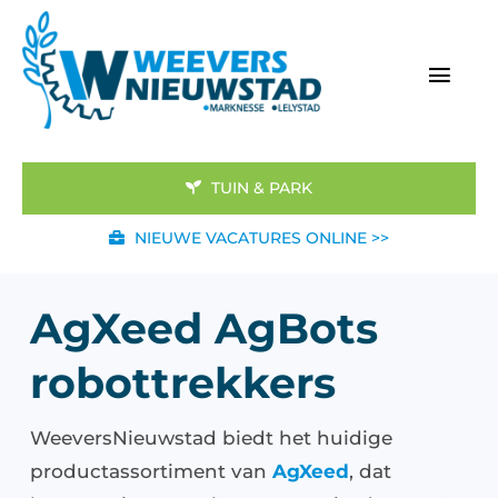
Ga
naar
inhoud
Togg
Navi
Home
TUIN & PARK
Merken
NIEUWE VACATURES ONLINE >>
Aanbod
AgXeed AgBots
Werkplaats
robottrekkers
Nieuws
WeeversNieuwstad biedt het huidige
Afgeleverd
productassortiment van
AgXeed
, dat