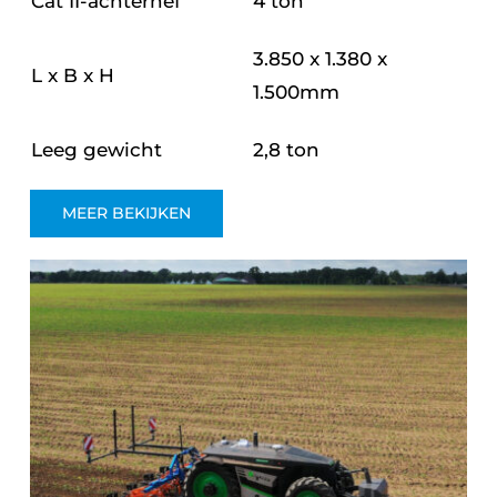
Cat II-achterhef
4 ton
3.850 x 1.380 x
L x B x H
1.500mm
Leeg gewicht
2,8 ton
MEER BEKIJKEN