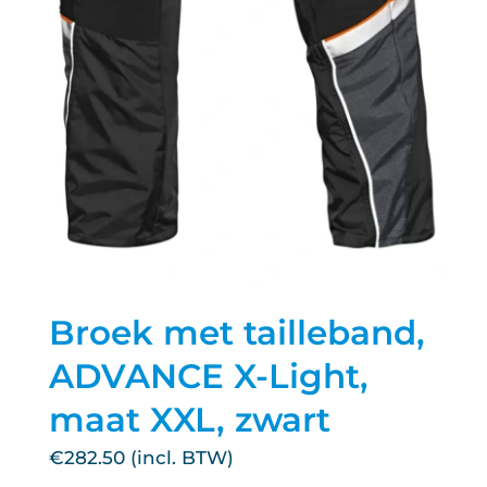
Broek met tailleband,
ADVANCE X-Light,
maat XXL, zwart
€
282.50