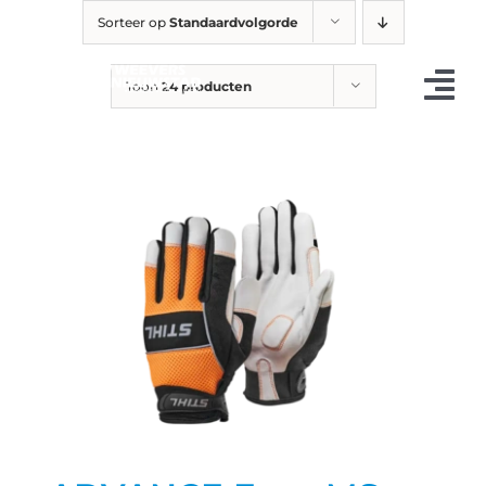
Ga
Sorteer op
Standaardvolgorde
naar
inhoud
Toon
24 producten
Tog
Nav
Occasions
Landbouw