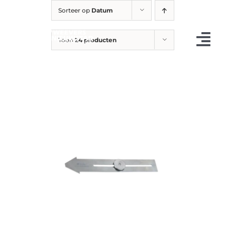
Ga
Sorteer op
Datum
naar
inhoud
Toon
24 producten
Tog
Nav
Occasions
Landbouw