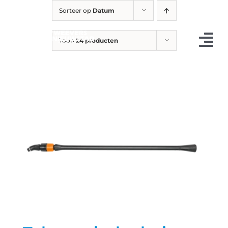
Ga
Sorteer op
Datum
naar
inhoud
Toon
24 producten
Tog
Nav
Occasions
Landbouw