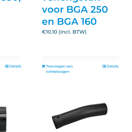
voor BGA 250
en BGA 160
€
10.10
Details
Toevoegen aan
Details
winkelwagen