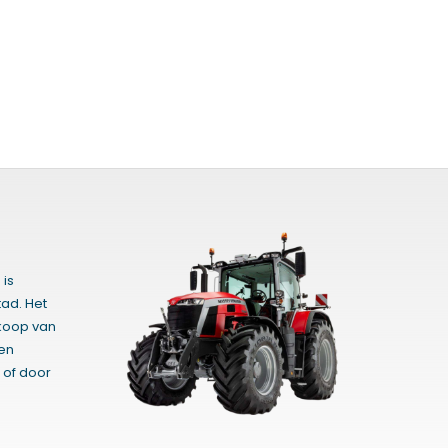
 is
ad. Het
rkoop van
gen
 of door