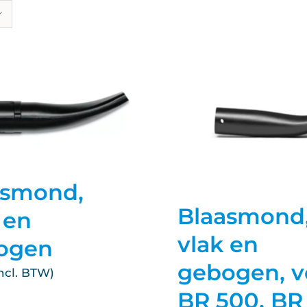
asmond,
Blaasmond
 en
vlak en
ogen
gebogen, v
BR 500, BR