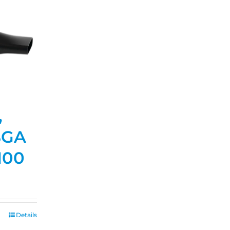
,
BGA
100
Details