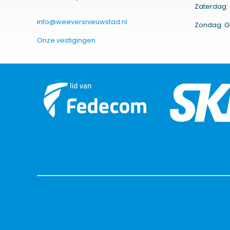
Zaterdag: 
info@weeversnieuwstad.nl
Zondag: G
Onze vestigingen