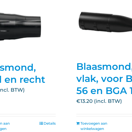
Blaasmond
asmond,
vlak, voor 
 en recht
56 en BGA 
€
13.20
n aan
Details
Toevoegen aan
agen
winkelwagen