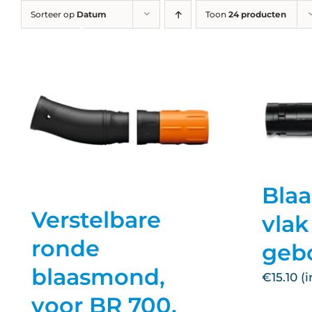
Ga
Sorteer op
Datum
Toon
24 producten
naar
inhoud
Bla
Verstelbare
vlak
ronde
geb
blaasmond,
€
15.10
voor BR 700,