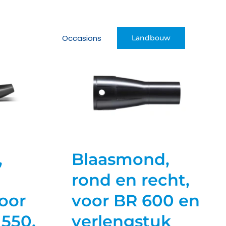
Occasions
Landbouw
,
Blaasmond,
rond en recht,
oor
voor BR 600 en
 550,
verlengstuk