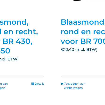
asmond,
Blaasmond
 en recht,
rond en rec
 BR 430,
voor BR 70
550
€
10.40
n aan
Details
Toevoegen aan
agen
winkelwagen