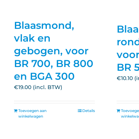
Blaasmond,
Bla
vlak en
rond
gebogen, voor
voor
BR 700, BR 800
BR 
en BGA 300
€
10.10
€
19.00
Toevoegen aan
Details
Toevoege
winkelwagen
winkelw