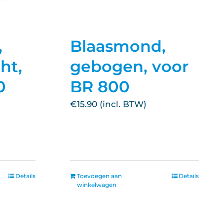
,
Blaasmond,
ht,
gebogen, voor
0
BR 800
€
15.90
Details
Toevoegen aan
Details
winkelwagen