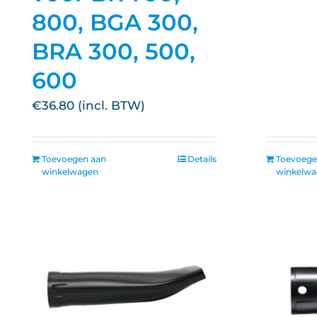
800, BGA 300,
BRA 300, 500,
600
€
36.80
Toevoegen aan
Details
Toevoege
winkelwagen
winkelw