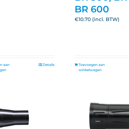
BR 600
€
10.70
n aan
Details
Toevoegen aan
agen
winkelwagen