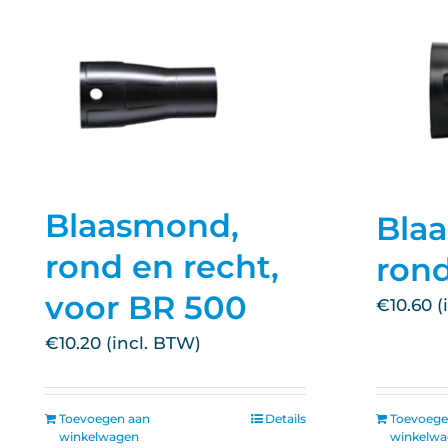
Blaasmond,
Bla
rond en recht,
rond
voor BR 500
€
10.60
€
10.20
Toevoegen aan
Details
Toevoege
winkelwagen
winkelw