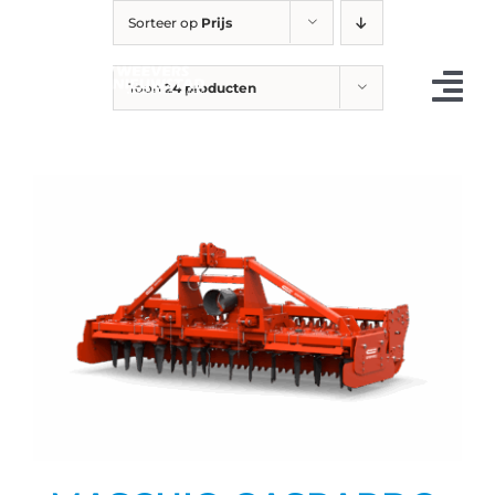
Ga
Sorteer op
Prijs
naar
inhoud
Toon
24 producten
Tog
Nav
Occasions
Landbouw