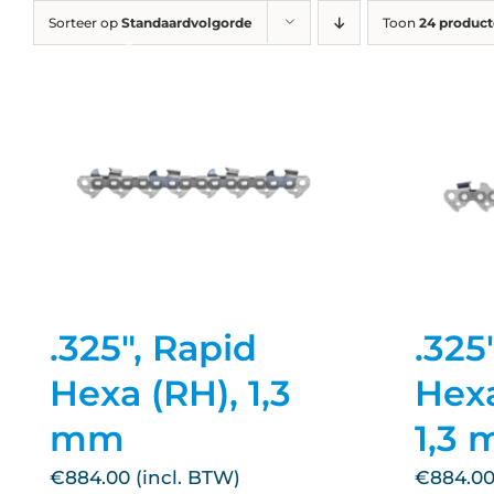
Ga
Sorteer op
Standaardvolgorde
Toon
24 produc
naar
inhoud
.325", Rapid
.325
Hexa (RH), 1,3
Hexa
mm
1,3
€
884.00
€
884.0