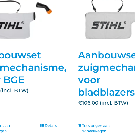
bouwset
Aanbouwse
gmechanisme,
zuigmecha
r BGE
voor
bladblazers
€
106.00
n aan
Details
Toevoegen aan
agen
winkelwagen