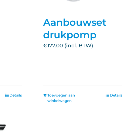
Aanbouwset
-
drukpomp
€
177.00
Details
Toevoegen aan
Details
winkelwagen