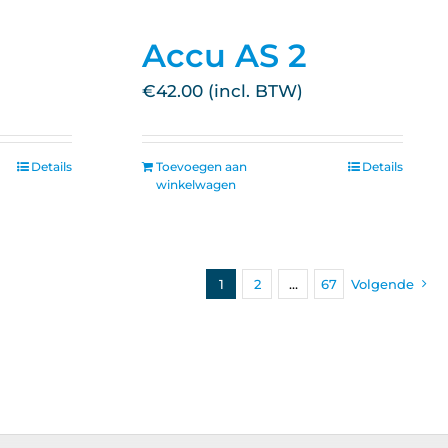
0
Accu AS 2
€
42.00
Details
Toevoegen aan
Details
winkelwagen
1
2
…
67
Volgende