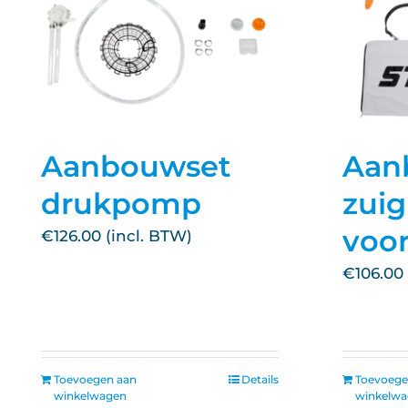
Aanbouwset
Aan
drukpomp
zui
voo
€
126.00
€
106.00
Toevoegen aan
Details
Toevoege
winkelwagen
winkelw