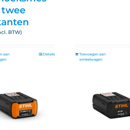
 twee
kanten
n aan
Details
Toevoegen aan
agen
winkelwagen