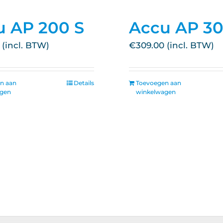
u AP 200 S
Accu AP 3
€
309.00
n aan
Details
Toevoegen aan
agen
winkelwagen