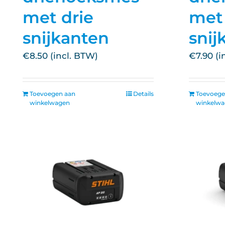
met drie
met
snijkanten
snij
€
8.50
€
7.90
Toevoegen aan
Details
Toevoege
winkelwagen
winkelw