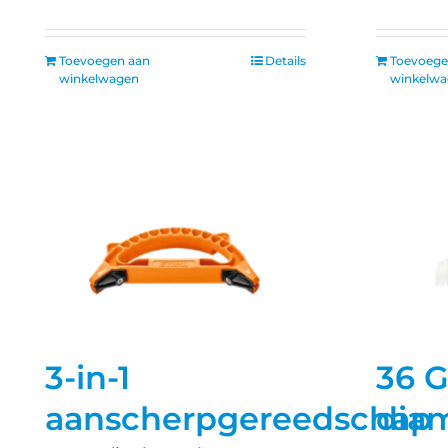
Toevoegen aan
Details
Toevoege
winkelwagen
winkelw
3-in-1
36 
aanscherpgereedschap
dia