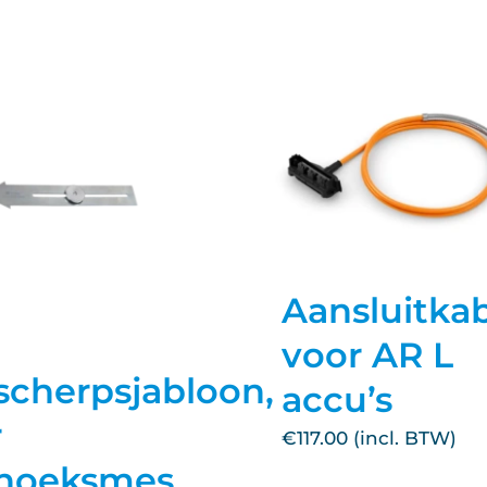
Aansluitkab
voor AR L
cherpsjabloon,
accu’s
r
€
117.00
ehoeksmes