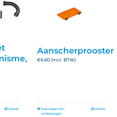
t
Aanscherprooster
nisme,
€
6.60
Details
Toevoegen aan
Details
winkelwagen