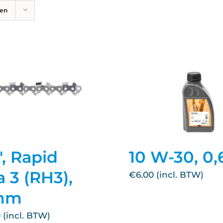
ten
", Rapid
10 W-30, 0,
 3 (RH3),
€
6.00
 mm
0