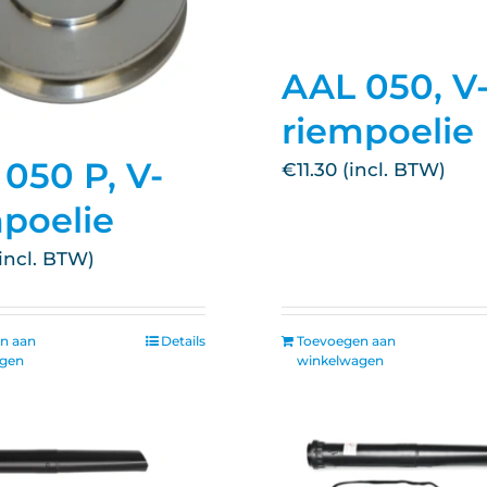
AAL 050, V
riempoelie
050 P, V-
€
11.30
poelie
n aan
Details
Toevoegen aan
agen
winkelwagen