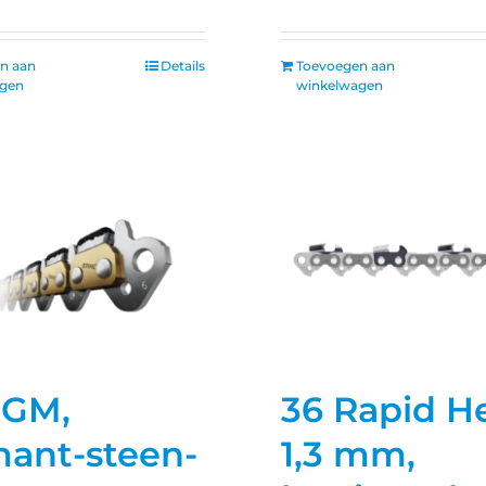
n aan
Details
Toevoegen aan
agen
winkelwagen
GGM,
36 Rapid H
mant-steen-
1,3 mm,