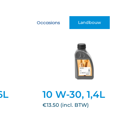
Occasions
Landbouw
6L
10 W-30, 1,4L
€
13.50