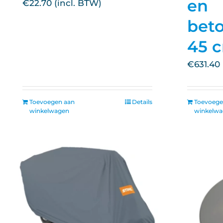
en
€
22.70
beto
45 
€
631.40
Toevoegen aan
Details
Toevoege
winkelwagen
winkelw