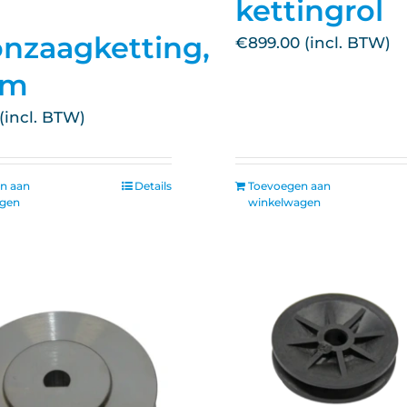
kettingrol
nzaagketting,
€
899.00
cm
n aan
Details
Toevoegen aan
agen
winkelwagen