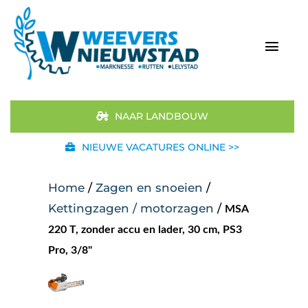
Ga
naar
inhoud
Togg
Navi
Home
NAAR LANDBOUW
Aanbod
NIEUWE VACATURES ONLINE >>
Merken
Home
/
Zagen en snoeien
/
Kettingzagen / motorzagen
/
MSA
STIHL
220 T, zonder accu en lader, 30 cm, PS3
Pro, 3/8"
Occasions
Werkplaats