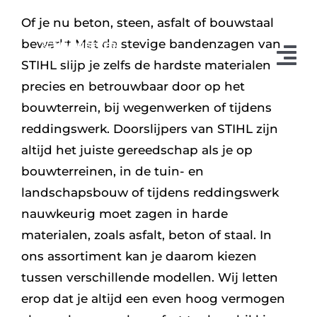
Ga
Of je nu beton, steen, asfalt of bouwstaal
naar
bewerkt Met de stevige bandenzagen van
inhoud
Tog
STIHL slijp je zelfs de hardste materialen
precies en betrouwbaar door op het
Nav
bouwterrein, bij wegenwerken of tijdens
Occasions
reddingswerk. Doorslijpers van STIHL zijn
Landbouw
altijd het juiste gereedschap als je op
bouwterreinen, in de tuin- en
landschapsbouw of tijdens reddingswerk
nauwkeurig moet zagen in harde
materialen, zoals asfalt, beton of staal. In
ons assortiment kan je daarom kiezen
tussen verschillende modellen. Wij letten
erop dat je altijd een even hoog vermogen