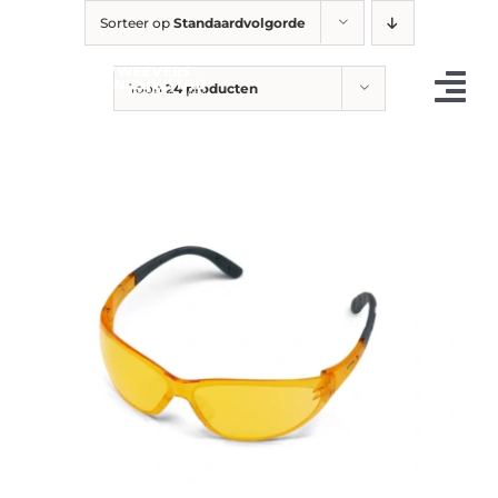
Ga
Sorteer op
Standaardvolgorde
naar
inhoud
Toon
24 producten
Tog
Nav
Occasions
Landbouw