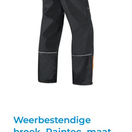
Weerbestendige
broek, Raintec, maat