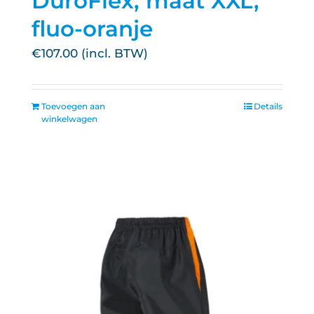
DuroFlex, maat XXL,
fluo-oranje
€
107.00
Toevoegen aan
Details
winkelwagen